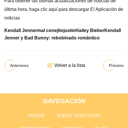
Para obtener las últimas actualizaciones de noticias de
última hora, haga clic aquí para descargar E! Aplicación de
noticias
Kendall Jenner
mal conejito
justin
Hailey Bieber
Kendall
Jenner y Bad Bunny: rebobinado romántico
Volver a la lista
Anteriores
Próximo
NAVEGACIÓN
HOGAR
SOBRE NOSOTROS