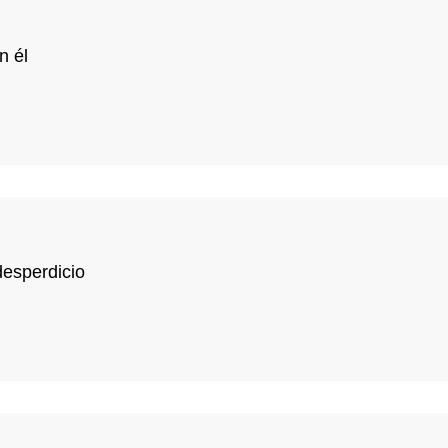
n él
desperdicio