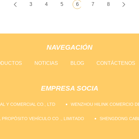
3
4
5
6
7
8
NAVEGACIÓN
ODUCTOS
NOTICIAS
BLOG
CONTÁCTENOS
EMPRESA SOCIA
L Y COMERCIAL CO., LTD
WENZHOU HILINK COMERCIO DE
 PROPÓSITO VEHÍCULO CO ., LIMITADO
SHENGDONG CABLE